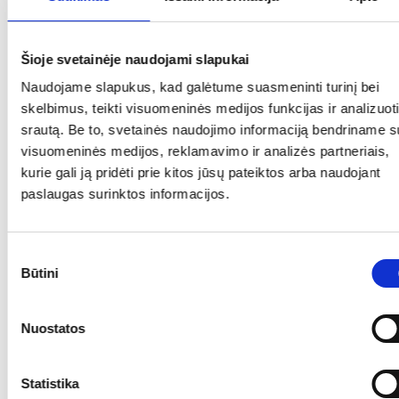
Leon
pusiau
tekstūros –
Millot.
saldus.
kaip braketas.
Kėdainių
Šioje svetainėje naudojami slapukai
Žemuogės.
raj.
Pusiau saldus.
Naudojame slapukus, kad galėtume suasmeninti turinį bei
skelbimus, teikti visuomeninės medijos funkcijas ir analizuoti
Blyški lašišos
srautą. Be to, svetainės naudojimo informaciją bendriname s
spalva. Kepia
visuomeninės medijos, reklamavimo ir analizės partneriais,
Andriaus
slyvaitėmis,
kurie gali ją pridėti prie kitos jūsų pateiktos arba naudojant
Diliauto
22–24
avietėmis,
paslaugas surinktos informacijos.
„Marquette
°Brix.
gėlėmis,
Rose
Ąžuolo
midumi. Pusiau
88
Sutikimo
2020“,
drožlės. 5
sausas, labai
Būtini
pasirinkimas
rožinis,
g/l
gaivus,
pusiau
cukraus.
koncentruotas,
Ar jums yra 20 metų?
Nuostatos
sausas
primenantis
raudonuosius
Taip
Ne
serbentus.
Statistika