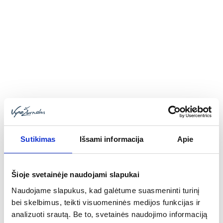
Vladimiras Beresniovas
AUDIT - ALCOHOL USE DISORDERS
IDENTIFICATION TEST, kurį, pavadintą
"Ankstyvosios alkoholio vartojimo rizikos
įvertinimo testu" nuo 2018 m. liepos 01 Jums
Sutikimas
Išsami informacija
Apie
kas kartą pasiūlys atlikti sutiktas gydytojas,
slaugytojas ar medicinos psichologas.
Šioje svetainėje naudojami slapukai
Naudojame slapukus, kad galėtume suasmeninti turinį
bei skelbimus, teikti visuomeninės medijos funkcijas ir
analizuoti srautą. Be to, svetainės naudojimo informaciją
Loading...