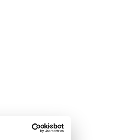
LR
VYNO
ALKOHOLIO
TURIZMAS
ĮSTATYMAI
KA
vatumą.
us atvejus, kai tokią informaciją