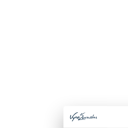
Parduotuvė
PAIEŠKA
APIE
VYN
P
Privatumo ir saugumo politika
Vynozurnalas.lt saugo asmenų, besinaud
Vynozurnalas.lt nerenka informacijos asme