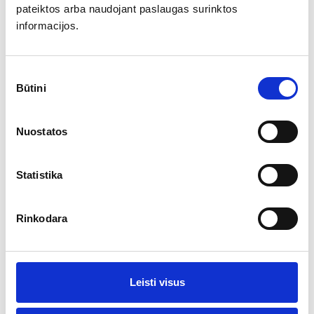
Šiemet Londone vykusioje parodoje „Whisky Live“ buvo
pateiktos arba naudojant paslaugas surinktos
paskelbti Geriausio pasaulio viskio rinkimų („World Whisky
informacijos.
Awards“) nugalėtojai ir surengtas degustacijų ciklas, kurio
metu ragavome geriausius šių metų viskius.
Sutikimo
Būtini
pasirinkimas
Ar jums yra 20 metų?
Nuostatos
Taip
Ne
Statistika
Rinkodara
Aila – dūminio salyklinio viskio meka
Leisti visus
2016-05-01
Prieš maždaug dešimt metų bičiulis padavė taurę škotiško