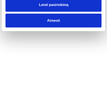
salyklinio viskio „Laphroaig 10 YO“ ir tarė: „Tau patiks.“ Tai
buvo mano pirmoji pažintis su dūminiu (smoky) viskiu,
Leisti pasirinkimą
tikriausiai nulėmusi mano karjeros kryptį ir tikslą anksčiau ar
vėliau aplankyti Ailos (Islay) salą ir visas jos viskio daryklas.
Atmesti
„Grant’s School of Blending“ – viskio maišymo
sesija Vilniuje
2015-02-26
Apie kelių vynuogių veislių iš skirtingų vietovių arba derlių