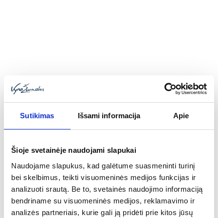
Įėjus į distiliacijos kambarį viskio darykloje dėmesį patraukia
ne tik nosį riečiantis stiprus spirito kvapas, bet ir gražuoliai,
žvilgantys, kaklus į dangų iškėlę variniai distiliavimo indai.
Dažniausias lankytojų klausimas – kodėl šie indai gaminami
iš vario, o ne iš kokio kito, patvaresnio ir pigesnio metalo?
Sutikimas
Išsami informacija
Apie
Šioje svetainėje naudojami slapukai
Naudojame slapukus, kad galėtume suasmeninti turinį
bei skelbimus, teikti visuomeninės medijos funkcijas ir
analizuoti srautą. Be to, svetainės naudojimo informaciją
Geriausio 2016 m. pasaulio viskio rinkimai
bendriname su visuomeninės medijos, reklamavimo ir
2016-05-01
analizės partneriais, kurie gali ją pridėti prie kitos jūsų