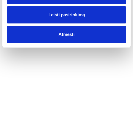
Rožinio vyno stiliai: pasaulis per Ispanijos
Leisti pasirinkimą
prizmę.
2016-06-05
Nežiūrint to, kad devyniems iš dešimties vartotojų vyno
Atmesti
skonis yra nesvarbus ir nesuprantamas dalykas, rožinio
vyno įvairovės ignoruoti negalima. Joje telpa ne tik juslėmis
(skonis, spalva, kvapas), bet ir širdimi (gamybos tradicijos)
bei protu (vartojimo filosofijos) priimami dalykai. Rožinis
vynas yra palyginti nesenas reiškinys, didžiausią plėtrą per
visą savo egzistavimo istoriją išgyvenantis būtent dabar.