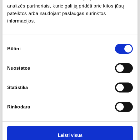
analizės partneriais, kurie gali ją pridėti prie kitos jūsų
Vynuogių veislių paplitimas pasaulyje ir
pateiktos arba naudojant paslaugas surinktos
pastarųjų metų pokyčiai
informacijos.
2016-01-13
Nors prieš dvidešimt metų didžiausi pasaulyje vynuogynų
plotai buvo užsodinti ‚Airen‘, ‚Grenache‘ ir ‚Rkatsiteli‘
veislėmis, XXI amžiuje juodųjų Bordo veislių populiarumas
Sutikimo
iškėlė ‚Cabernet Sauvignon‘ ir ‚Merlot‘ vynuoges į naujas
Būtini
pasirinkimas
aukštumas.
Ar jums yra 20 metų?
Nuostatos
Taip
Ne
Statistika
Rinkodara
Leisti visus