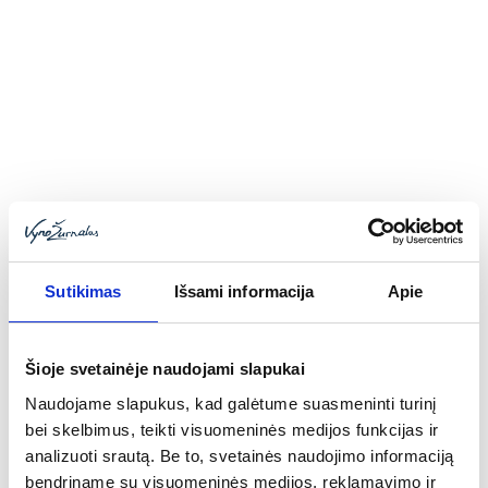
Dabar jau sunku įsivaizduoti Ispanijos vyno paletę be
Kastilijos (nepainioti su Kastilija La Manča) vynų. Net
Andalūzijos baruose lengviau gauti taurę „Rueda Verdejo“,
„Ribera del Duero“ ar Toro „Crianza“ nei vietinio chereso.
Per pastaruosius dešimtmečius Kastilijos baltasis ir
raudonasis užkariavo ne tik ispanų vyno mėgėjų gomurius,
bet iškeliavo ir už šalies ribų. Gaivaus, gėliško „Verdejo“ ir
ąžuolo statinėje brandinto „Tempranillo“ pora gali sužavėti
daugelį.
Sutikimas
Išsami informacija
Apie
Šioje svetainėje naudojami slapukai
Naudojame slapukus, kad galėtume suasmeninti turinį
bei skelbimus, teikti visuomeninės medijos funkcijas ir
analizuoti srautą. Be to, svetainės naudojimo informaciją
bendriname su visuomeninės medijos, reklamavimo ir