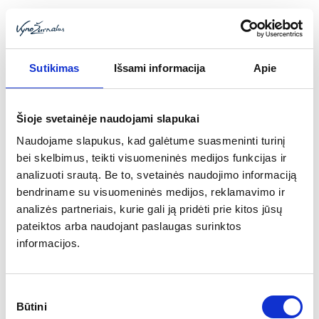
Sutikimas
Išsami informacija
Apie
Toggle
Šioje svetainėje naudojami slapukai
navigat
Naudojame slapukus, kad galėtume suasmeninti turinį
bei skelbimus, teikti visuomeninės medijos funkcijas ir
analizuoti srautą. Be to, svetainės naudojimo informaciją
bendriname su visuomeninės medijos, reklamavimo ir
analizės partneriais, kurie gali ją pridėti prie kitos jūsų
pateiktos arba naudojant paslaugas surinktos
informacijos.
Sutikimo
Būtini
pasirinkimas