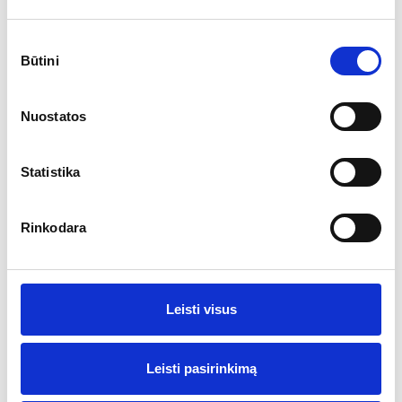
Sutikimo
Būtini
pasirinkimas
Ar jums yra 20 metų?
Nuostatos
Taip
Ne
Statistika
Rinkodara
Leisti visus
UAB "Roksulė" Raimundas Nagelė
Leisti pasirinkimą
Putojantis Rabarbarų vynas