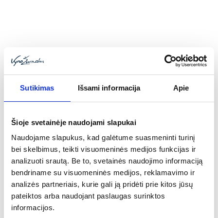
Sutikimas
Išsami informacija
Apie
Šioje svetainėje naudojami slapukai
Vidas Skrinskas
Naudojame slapukus, kad galėtume suasmeninti turinį
bei skelbimus, teikti visuomeninės medijos funkcijas ir
Medžioklis
analizuoti srautą. Be to, svetainės naudojimo informaciją
bendriname su visuomeninės medijos, reklamavimo ir
pusiau saldus/pusiau sausas
analizės partneriais, kurie gali ją pridėti prie kitos jūsų
pateiktos arba naudojant paslaugas surinktos
Geriausias juodųjų serbentų vynas, geriausias
informacijos.
pusiau saldus/pusiau sausas vynas