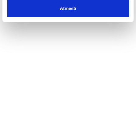
Atmesti
Putojantis
Geriausias putojantis vynas