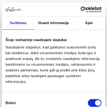
Sutikimas
Išsami informacija
Apie
Šioje svetainėje naudojami slapukai
Naudojame slapukus, kad galėtume suasmeninti turinį
bei skelbimus, teikti visuomeninės medijos funkcijas ir
analizuoti srautą. Be to, svetainės naudojimo informaciją
bendriname su visuomeninės medijos, reklamavimo ir
analizės partneriais, kurie gali ją pridėti prie kitos jūsų
Toggle
pateiktos arba naudojant paslaugas surinktos
navigatio
informacijos.
SOMELJĖ ČEMPIONATAI
Sutikimo
Būtini
pasirinkimas